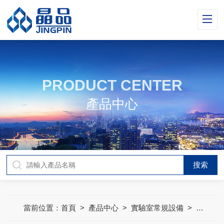
PRODUCT CENTER
產品中心
當前位置：
首頁
>
產品中心
>
實驗室常規設備
>
紫外分