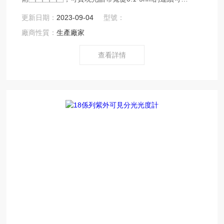
調，根據用戶的實際需求選擇合適的測試條
更新日期：
2023-09-04
型號：
件。
廠商性質：
生產廠家
查看詳情