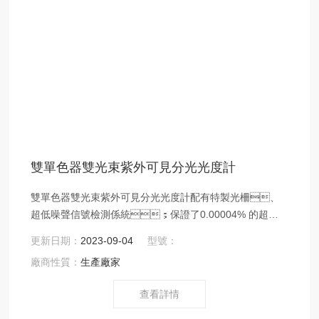
雙單色器雙光束紫外可見分光光度計
雙單色器雙光束紫外可見分光光度計配有特製光柵、
超低噪聲信號檢測係統；保證了0.00004% 的超低
雜散光。光度範圍寬達-8Abs~8Abs。充
更新日期：
2023-09-04
型號：
分滿足高吸光度樣品的測試需求。廣泛應用於教學
廠商性質：
生產廠家
研究、衛生防疫、環境監測、農林牧
漁業、製造業、計量校準、行政機
查看詳情
關、市政、科研機構、勘察水利等領
域。