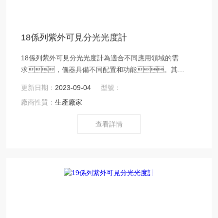
18係列紫外可見分光光度計
18係列紫外可見分光光度計為適合不同應用領域的需
求，儀器具備不同配置和功能。其
中：S代表可變狹縫；PC代表可與計算機聯
更新日期：
2023-09-04
型號：
機；A代表雙模式；D代表雙光束
廠商性質：
生產廠家
查看詳情